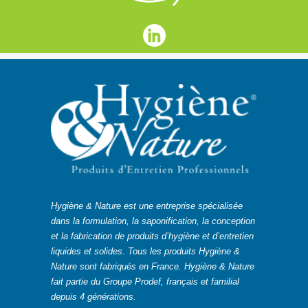
Hygiène & Nature est une entreprise spécialisée
dans la formulation, la saponification, la conception
et la fabrication de produits d’hygiène et d’entretien
liquides et solides. Tous les produits Hygiène &
Nature sont fabriqués en France. Hygiène & Nature
fait partie du Groupe Prodef, français et familial
depuis 4 générations.