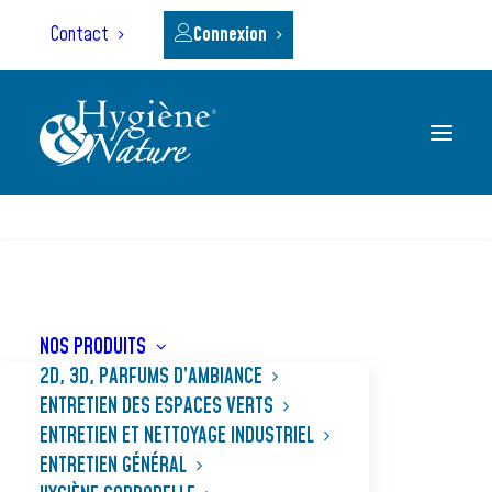
Panneau de gestion des cookies
Contact
Connexion
RECHERCHE
NOS PRODUITS
2D, 3D, PARFUMS D’AMBIANCE
Entretien et nettoyage
ENTRETIEN DES ESPACES VERTS
ENTRETIEN ET NETTOYAGE INDUSTRIEL
industriel
ENTRETIEN GÉNÉRAL