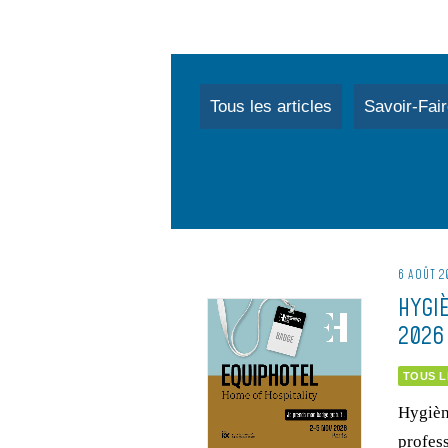
Tous les articles
Savoir-Fair
6 AOÛT 2
HYGI
2026
TOUS L
Hygièn
profess