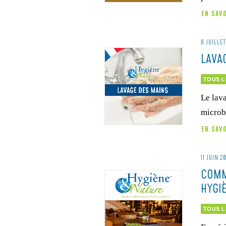
EN SAV
6 JUILLE
LAVA
TOUS L
Le lava
microb
EN SAV
11 JUIN 2
COMM
HYGI
TOUS L