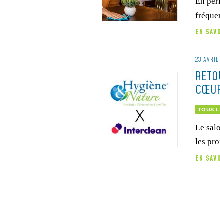
En péri
fréque
EN SAV
23 AVRIL
RETO
CŒUR
TOUS L
Le sal
les pro
EN SAV