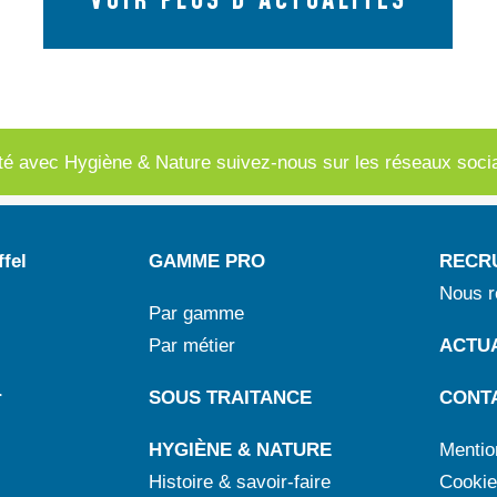
VOIR PLUS D'ACTUALITES
té avec Hygiène & Nature suivez-nous sur les réseaux soci
fel
GAMME PRO
RECR
Nous r
Par gamme
Par métier
ACTUA
r
SOUS TRAITANCE
CONT
HYGIÈNE & NATURE
Mentio
Histoire & savoir-faire
Cookie