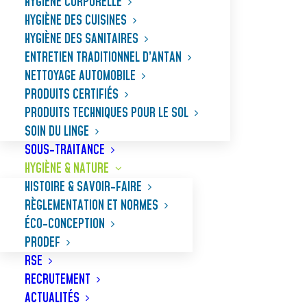
HYGIÈNE CORPORELLE
HYGIÈNE DES CUISINES
HYGIÈNE DES SANITAIRES
ENTRETIEN TRADITIONNEL D’ANTAN
NETTOYAGE AUTOMOBILE
Accueil
Règlementation et normes
PRODUITS CERTIFIÉS
PRODUITS TECHNIQUES POUR LE SOL
SOIN DU LINGE
CONFORMITÉ AUX NORMES
SOUS-TRAITANCE
ET RÈGLEMENTATIONS
HYGIÈNE & NATURE
HISTOIRE & SAVOIR-FAIRE
RÈGLEMENTATION ET NORMES
HYGIÈNE & NATURE est dévoué au respect
ÉCO-CONCEPTION
scrupuleux des réglementations concernant les
PRODEF
produits détergents, biocides et cosmétiques. Ces
RSE
normes sont cruciales à chaque étape du cycle de
RECRUTEMENT
ACTUALITÉS
vie de nos produits.