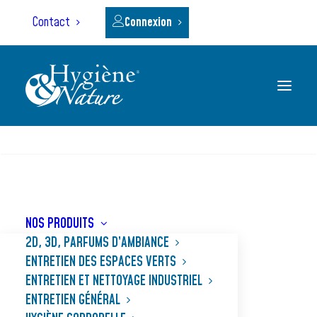
Panneau de gestion des cookies
Contact
Connexion
RECHERCHE
RÈGLEMENTATION ET
NORMES
NOS PRODUITS
2D, 3D, PARFUMS D’AMBIANCE
ENTRETIEN DES ESPACES VERTS
Assurer la conformité et la bonne
ENTRETIEN ET NETTOYAGE INDUSTRIEL
utilisation des produits.
ENTRETIEN GÉNÉRAL