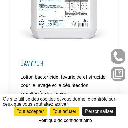
SAVYPUR
Lotion bactéricide, levuricide et virucide
pour le lavage et la désinfection
simultanés des mains.
Ce site utilise des cookies et vous donne le contrôle sur
Elle est particulièrement recommandée
ceux que vous souhaitez activer
en restauration, dans le milieu agro-
Tout accepter
Tout refuser
Personnaliser
alimentaire et l’univers médical. Elle est
Politique de confidentialité
également utilisable dans le domaine