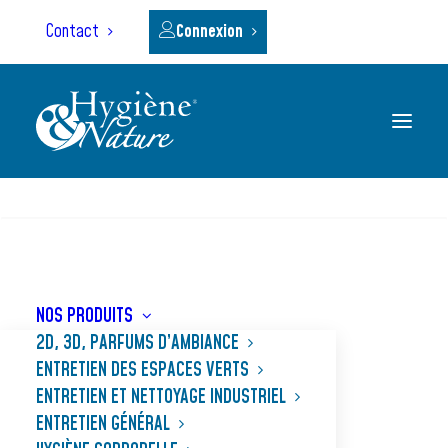
Panneau de gestion des cookies
Contact
Connexion
RECHERCHE
NOS PRODUITS
2D, 3D, PARFUMS D’AMBIANCE
Industrie/Industrie
ENTRETIEN DES ESPACES VERTS
ENTRETIEN ET NETTOYAGE INDUSTRIEL
agroalimentaire
ENTRETIEN GÉNÉRAL