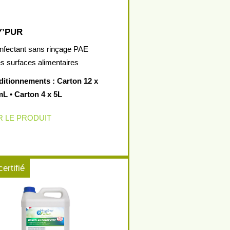
Y’PUR
nfectant sans rinçage PAE
es surfaces alimentaires
itionnements : Carton 12 x
L • Carton 4 x 5L
R LE PRODUIT
certifié