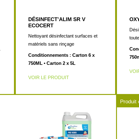
DÉSINFECT’ALIM SR V
OX
ECOCERT
Dési
Nettoyant désinfectant surfaces et
tout
matériels sans rinçage
L
Cond
Conditionnements : Carton 6 x
750m
750ML • Carton 2 x 5L
VOI
VOIR LE PRODUIT
Produit 