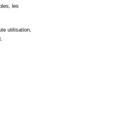
les, les
e utilisation,
t.