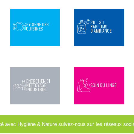
2D - 3D
HYGIÈNE DES
PARFUMS
CUISINES
D’AMBIANCE
ENTRETIEN ET
NETTOYAGE
SOIN DU LINGE
INDUSTRIEL
té avec Hygiène & Nature suivez-nous sur les réseaux soci