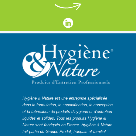
Hygiène & Nature est une entreprise spécialisée
dans la formulation, la saponification, la conception
et la fabrication de produits d’hygiène et d’entretien
liquides et solides. Tous les produits Hygiène &
Nature sont fabriqués en France. Hygiène & Nature
fait partie du Groupe Prodef, français et familial