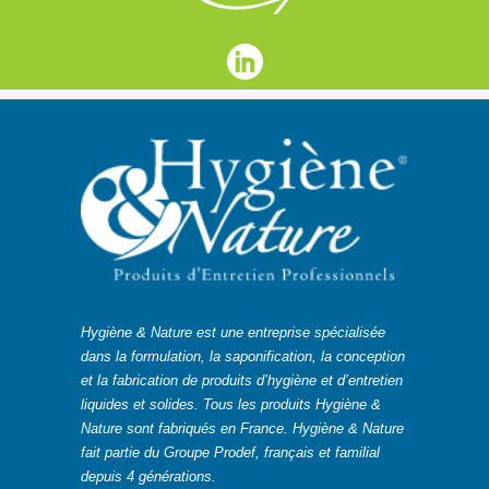
Hygiène & Nature est une entreprise spécialisée
dans la formulation, la saponification, la conception
et la fabrication de produits d’hygiène et d’entretien
liquides et solides. Tous les produits Hygiène &
Nature sont fabriqués en France. Hygiène & Nature
fait partie du Groupe Prodef, français et familial
depuis 4 générations.